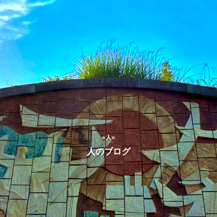
=人=
人のブログ