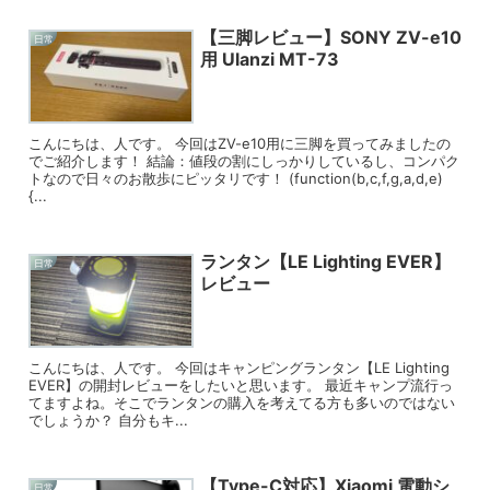
【三脚レビュー】SONY ZV-e10
日常
用 Ulanzi MT-73
こんにちは、人です。 今回はZV-e10用に三脚を買ってみましたの
でご紹介します！ 結論：値段の割にしっかりしているし、コンパク
トなので日々のお散歩にピッタリです！ (function(b,c,f,g,a,d,e)
{...
ランタン【LE Lighting EVER】
日常
レビュー
こんにちは、人です。 今回はキャンピングランタン【LE Lighting
EVER】の開封レビューをしたいと思います。 最近キャンプ流行っ
てますよね。そこでランタンの購入を考えてる方も多いのではない
でしょうか？ 自分もキ...
【Type-C対応】Xiaomi 電動シ
日常