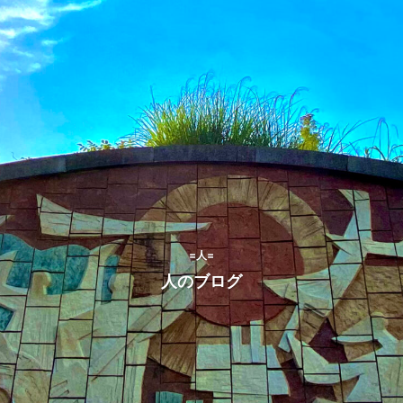
=人=
人のブログ