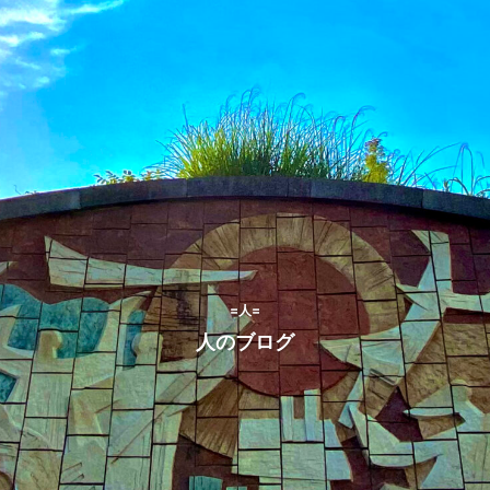
=人=
人のブログ