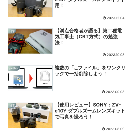
用！
2023.12.04
【満点合格者が語る】第二種電
日常
気工事士（CBT方式）の勉強
法！
2023.10.08
複数の「._ファイル」をワンクリ
python
ックで一括削除しよう！
2023.09.08
【使用レビュー】SONY：ZV-
日常
e10Y ダブルズームレンズキット
で写真を撮ろう！
2023.08.09