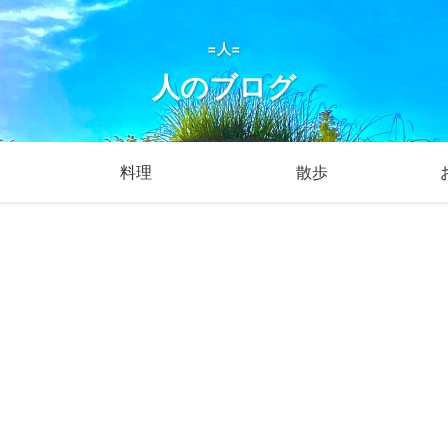
=人=
人のブログ
料理
散歩