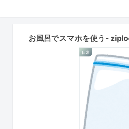
お風呂でスマホを使う- ziploc
日常