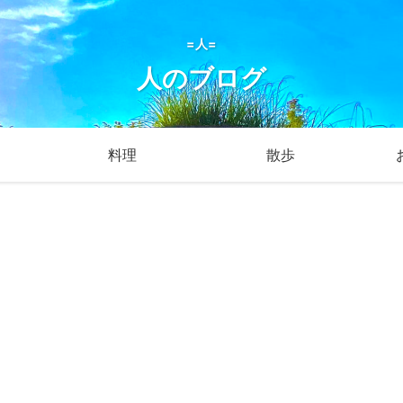
=人=
人のブログ
料理
散歩