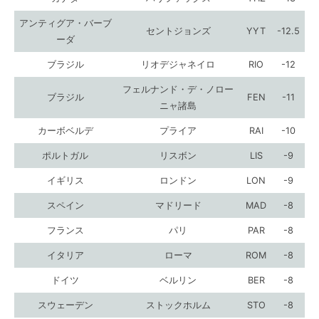
アンティグア・バーブ
セントジョンズ
YYT
-12.5
ーダ
ブラジル
リオデジャネイロ
RIO
-12
フェルナンド・デ・ノロー
ブラジル
FEN
-11
ニャ諸島
カーボベルデ
プライア
RAI
-10
ポルトガル
リスボン
LIS
-9
イギリス
ロンドン
LON
-9
スペイン
マドリード
MAD
-8
フランス
パリ
PAR
-8
イタリア
ローマ
ROM
-8
ドイツ
ベルリン
BER
-8
スウェーデン
ストックホルム
STO
-8