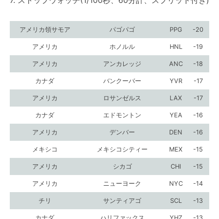
7. ストップウォッチ(1/100秒、60分計、スプリット付き)
アメリカ領サモア
パゴパゴ
PPG
-20
アメリカ
ホノルル
HNL
-19
アメリカ
アンカレッジ
ANC
-18
カナダ
バンクーバー
YVR
-17
アメリカ
ロサンゼルス
LAX
-17
カナダ
エドモントン
YEA
-16
アメリカ
デンバー
DEN
-16
メキシコ
メキシコシティー
MEX
-15
アメリカ
シカゴ
CHI
-15
アメリカ
ニューヨーク
NYC
-14
チリ
サンティアゴ
SCL
-13
カナダ
ハリファックス
YHZ
-13