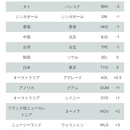
タイ
バンコク
BKK
-2
シンガポール
シンガポール
SIN
-1
香港
香港
HKG
-1
中国
北京
BJS
-1
台湾
台北
TPE
-1
韓国
ソウル
SEL
0
日本
東京
TYO
0
オーストラリア
アデレード
ADL
+0.5
アメリカ
グアム
GUM
+1
オーストラリア
シドニー
SYD
+1
フランス領ニューカレ
ヌーメア
NOU
+2
ドニア
ニュージーランド
ウェリントン
WLG
+3