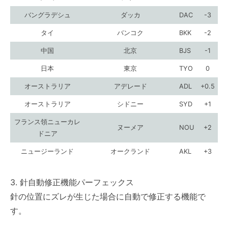
バングラデシュ
ダッカ
DAC
-3
タイ
バンコク
BKK
-2
中国
北京
BJS
-1
日本
東京
TYO
0
オーストラリア
アデレード
ADL
+0.5
オーストラリア
シドニー
SYD
+1
フランス領ニューカレ
ヌーメア
NOU
+2
ドニア
ニュージーランド
オークランド
AKL
+3
3. 針自動修正機能パーフェックス
針の位置にズレが生じた場合に自動で修正する機能で
す。