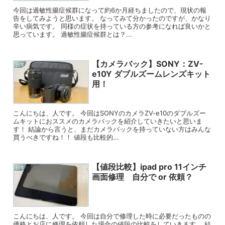
今回は過敏性腸症候群になって約6か月経ちましたので、現状の報
告をしてみようと思います。 なってみて分かったのですが、かなり
辛い病気です。 同様の症状を持っている方の参考になれば良いかと
思っています。 過敏性腸症候群とは？...
【カメラバック】SONY：ZV-
日常
e10Y ダブルズームレンズキット
用！
こんにちは、人です。 今回はSONYのカメラZV-e10のダブルズー
ムキットにおススメのカメラバックを紹介していきたいと思いま
す！ 結論から言うと、まだカメラバックを持っていない方はみんな
買うべきですね！！ 値段も比較的...
【値段比較】ipad pro 11インチ
日常
画面修理 自分で or 依頼？
こんにちは、人です。 今回は自分で修理した時に必要だったものの
価格とお店に修理を依頼した場合の値段の比較をしていきます。 結