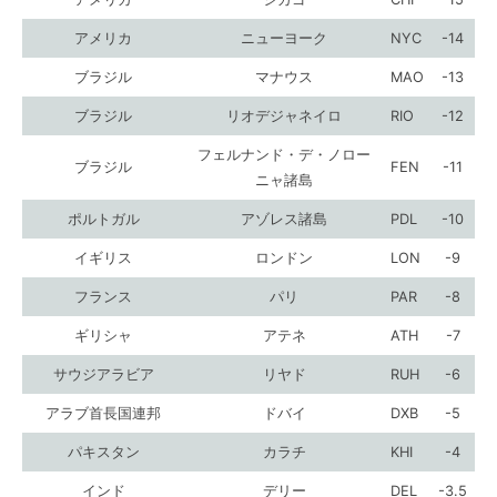
アメリカ
ニューヨーク
NYC
-14
ブラジル
マナウス
MAO
-13
ブラジル
リオデジャネイロ
RIO
-12
フェルナンド・デ・ノロー
ブラジル
FEN
-11
ニャ諸島
ポルトガル
アゾレス諸島
PDL
-10
イギリス
ロンドン
LON
-9
フランス
パリ
PAR
-8
ギリシャ
アテネ
ATH
-7
サウジアラビア
リヤド
RUH
-6
アラブ首長国連邦
ドバイ
DXB
-5
パキスタン
カラチ
KHI
-4
インド
デリー
DEL
-3.5