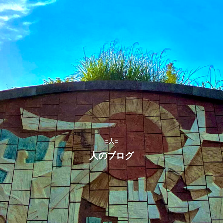
=人=
人のブログ