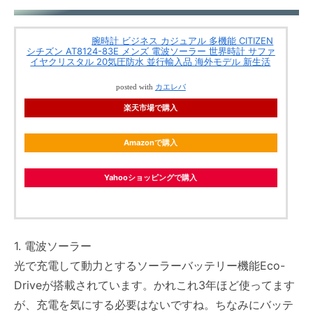
腕時計 ビジネス カジュアル 多機能 CITIZEN
シチズン AT8124-83E メンズ 電波ソーラー 世界時計 サファ
イヤクリスタル 20気圧防水 並行輸入品 海外モデル 新生活
posted with
カエレバ
楽天市場で購入
Amazonで購入
Yahooショッピングで購入
1. 電波ソーラー
光で充電して動力とするソーラーバッテリー機能Eco-
Driveが搭載されています。かれこれ3年ほど使ってます
が、充電を気にする必要はないですね。ちなみにバッテ