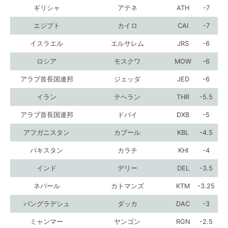
ギリシャ
アテネ
ATH
-7
エジプト
カイロ
CAI
-7
イスラエル
エルサレム
JRS
-6
ロシア
モスクワ
MOW
-6
アラブ首長国連邦
ジェッダ
JED
-6
イラン
テヘラン
THR
-5.5
アラブ首長国連邦
ドバイ
DXB
-5
アフガニスタン
カブール
KBL
-4.5
パキスタン
カラチ
KHI
-4
インド
デリー
DEL
-3.5
ネパール
カトマンズ
KTM
-3.25
バングラデシュ
ダッカ
DAC
-3
ミャンマー
ヤンゴン
RGN
-2.5