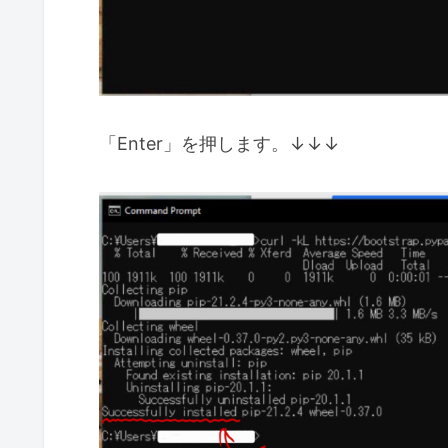
「Enter」を押します。
↓
↓
↓