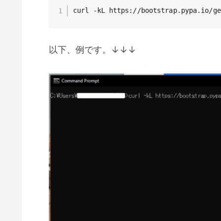
curl -kL https://bootstrap.pypa.io/ge
以下、例です。↓
↓
↓