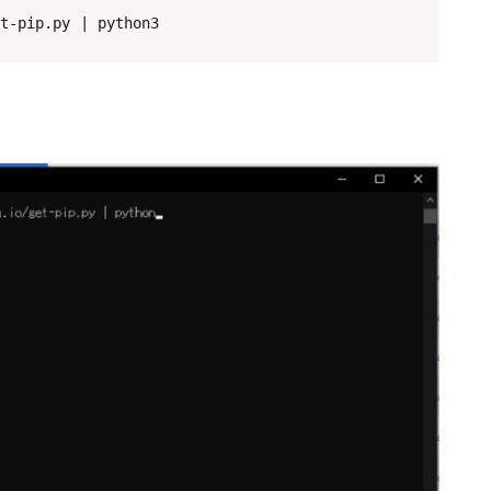
t-pip.py | python3