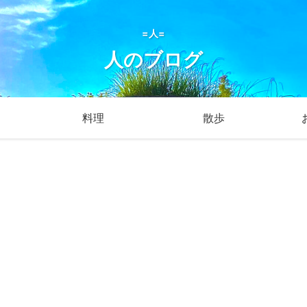
=人=
人のブログ
料理
散歩