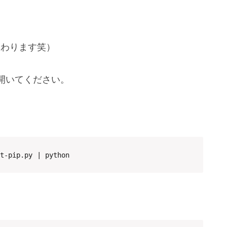
。
終わります笑）
開いてください。