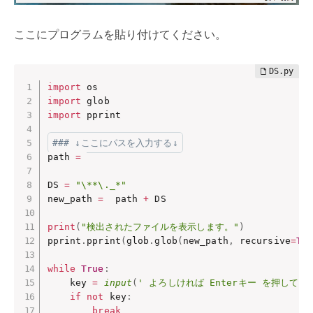
ここにプログラムを貼り付けてください。
import
import
import
 pprint

### ↓ここにパスを入力する↓
path 
=
DS 
=
"\**\._*"
new_path 
=
  path 
+
 DS

print
(
"検出されたファイルを表示します。"
)
pprint
.
pprint
(
glob
.
glob
(
new_path
,
 recursive
=
Tr
while
True
:
    key 
=
input
(
' よろしければ Enterキー を押してく
if
not
 key
:
break