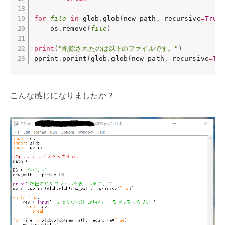
for
file
in
 glob
.
glob
(
new_path
,
 recursive
=
True
    os
.
remove
(
file
)
print
(
"削除されたのは以下のファイルです。"
)
pprint
.
pprint
(
glob
.
glob
(
new_path
,
 recursive
=
Tr
こんな感じになりましたか？