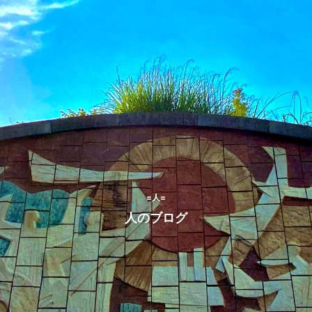
=人=
人のブログ