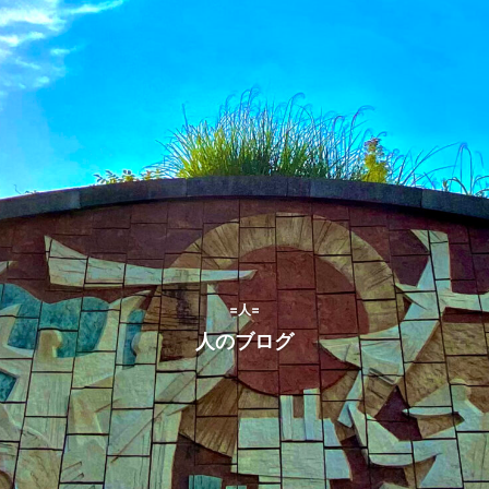
=人=
人のブログ