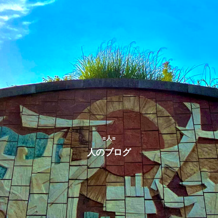
=人=
人のブログ