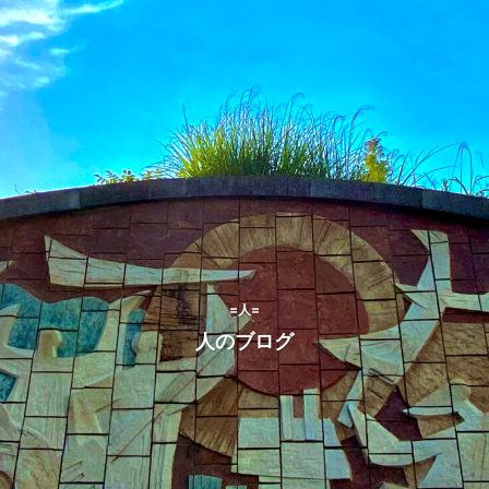
=人=
人のブログ